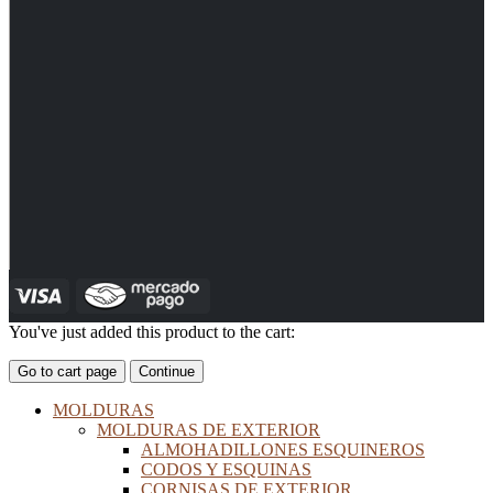
You've just added this product to the cart:
Go to cart page
Continue
MOLDURAS
MOLDURAS DE EXTERIOR
ALMOHADILLONES ESQUINEROS
CODOS Y ESQUINAS
CORNISAS DE EXTERIOR