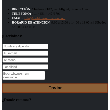
DIRECCIÓN:
Charlone 2182, San Miguel, Buenos Aires
TELÉFONO:
011-4451-4147/6701
EMAIL:
info@moldurasparthenon.com
HORARIO DE ATENCIÓN:
9.00 a 13.00 y 14.00 a 18.00hs | Sábados
de 9.00 a 13.00hs
¡Escribinos!
¿Dónde estamos?