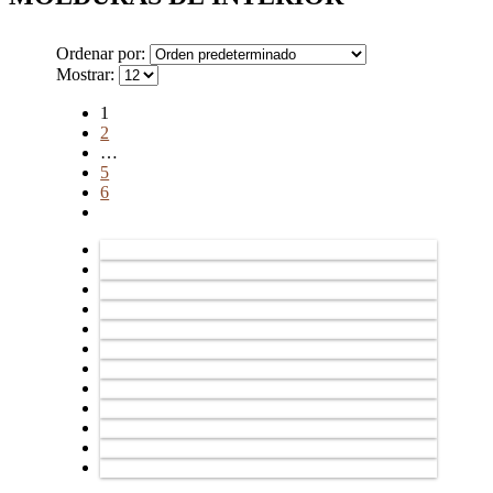
Ordenar por:
Mostrar:
1
2
…
5
6