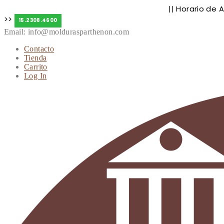
|| Horario de 
Molduras de exterior
|
Molduras de interior
>>
15.2308.4600
Email: info@moldurasparthenon.com
Contacto
Tienda
Carrito
Log In