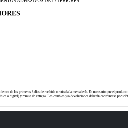
ENTOS ADHESIVOS DE INTERIORES
IORES
entro de los primeros 3 días de recibida o retirada la mercadería. Es necesario que el producto
ísica o digital) y remito de entrega. Los cambios y/o devoluciones deberán coordinarse por telé