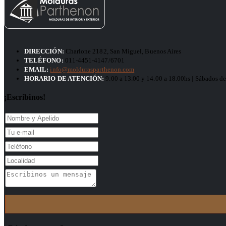
DIRECCIÓN:
Charlone 2182, San Miguel, Buenos Aires
TELÉFONO:
011-4451-4147/6701
EMAIL:
info@moldurasparthenon.com
HORARIO DE ATENCIÓN:
9.00 a 13.00 y 14.00 a 18.00hs | Sábados de
¡Escribinos!