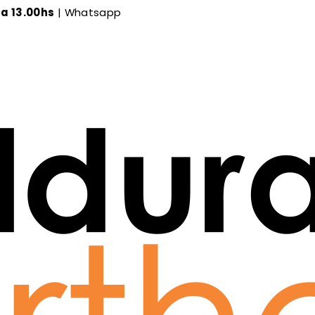
 a 13.00hs
| Whatsapp