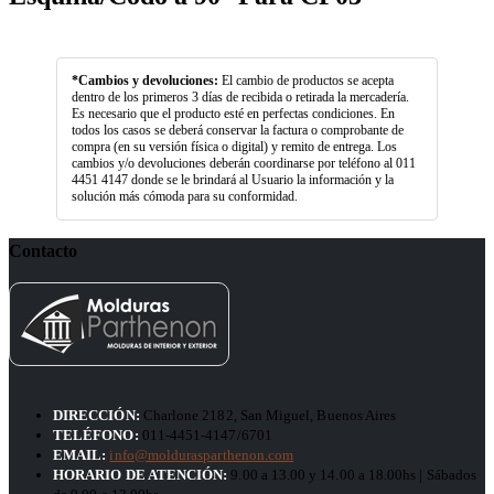
*Cambios y devoluciones:
El cambio de productos se acepta
dentro de los primeros 3 días de recibida o retirada la mercadería.
Es necesario que el producto esté en perfectas condiciones. En
todos los casos se deberá conservar la factura o comprobante de
compra (en su versión física o digital) y remito de entrega. Los
cambios y/o devoluciones deberán coordinarse por teléfono al 011
4451 4147 donde se le brindará al Usuario la información y la
solución más cómoda para su conformidad.
Contacto
DIRECCIÓN:
Charlone 2182, San Miguel, Buenos Aires
TELÉFONO:
011-4451-4147/6701
EMAIL:
info@moldurasparthenon.com
HORARIO DE ATENCIÓN:
9.00 a 13.00 y 14.00 a 18.00hs | Sábados